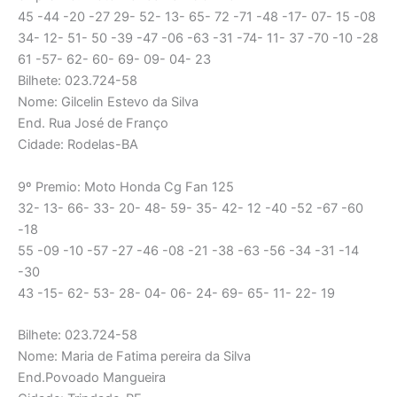
45 -44 -20 -27 29- 52- 13- 65- 72 -71 -48 -17- 07- 15 -08
34- 12- 51- 50 -39 -47 -06 -63 -31 -74- 11- 37 -70 -10 -28
61 -57- 62- 60- 69- 09- 04- 23
Bilhete: 023.724-58
Nome: Gilcelin Estevo da Silva
End. Rua José de Franço
Cidade: Rodelas-BA
9º Premio: Moto Honda Cg Fan 125
32- 13- 66- 33- 20- 48- 59- 35- 42- 12 -40 -52 -67 -60
-18
55 -09 -10 -57 -27 -46 -08 -21 -38 -63 -56 -34 -31 -14
-30
43 -15- 62- 53- 28- 04- 06- 24- 69- 65- 11- 22- 19
Bilhete: 023.724-58
Nome: Maria de Fatima pereira da Silva
End.Povoado Mangueira