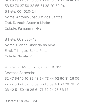
07 29 19 27 67 06 60 23 26 13 56 03 34 48 64
58 53 70 37 50 33 55 61 38 20 59 04
Bilhete: 001.620-24
Nome: Antonio Joaquim dos Santos
End. R. Assis Antonio Lindor
Cidade: Parnamirim-PE
Bilhete: 002.580-43
Nome: Sivirino Clarindo da Silva
Emd. Triangulo Santa Rosa
Cidade: Serrita-PE
4º Premio: Moto Honda Fan CG 125
Dezenas Sorteadas
52 47 64 19 10 35 43 34 73 44 02 60 31 26 09
72 27 33 74 67 58 39 36 15 69 40 63 28 70 12
38 42 51 50 48 25 61 71 32 24 75 68 13
Bilhete: 018.353.-24