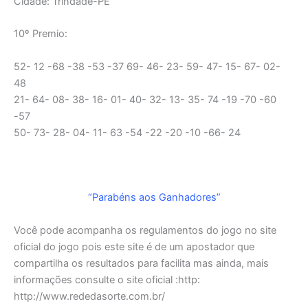
Cidade: Trindade-PE
10º Premio:
52- 12 -68 -38 -53 -37 69- 46- 23- 59- 47- 15- 67- 02-
48
21- 64- 08- 38- 16- 01- 40- 32- 13- 35- 74 -19 -70 -60
-57
50- 73- 28- 04- 11- 63 -54 -22 -20 -10 -66- 24
“Parabéns aos Ganhadores”
Você pode acompanha os regulamentos do jogo no site
oficial do jogo pois este site é de um apostador que
compartilha os resultados para facilita mas ainda, mais
informações consulte o site oficial :http:
http://www.rededasorte.com.br/