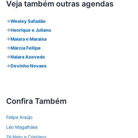
q
Veja também outras agendas
u
i
s
→
Wesley Safadão
a
→
Henrique e Juliano
r
p
→
Maiara e Maraisa
o
→
Márcia Fellipe
r
:
→
Naiara Azevedo
→
Devinho Novaes
Confira Também
Felipe Araújo
Léo Magalhães
Zé Neto e Cristiano