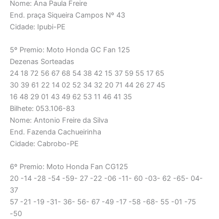
Nome: Ana Paula Freire
End. praça Siqueira Campos Nº 43
Cidade: Ipubi-PE
5º Premio: Moto Honda GC Fan 125
Dezenas Sorteadas
24 18 72 56 67 68 54 38 42 15 37 59 55 17 65
30 39 61 22 14 02 52 34 32 20 71 44 26 27 45
16 48 29 01 43 49 62 53 11 46 41 35
Bilhete: 053.106-83
Nome: Antonio Freire da Silva
End. Fazenda Cachueirinha
Cidade: Cabrobo-PE
6º Premio: Moto Honda Fan CG125
20 -14 -28 -54 -59- 27 -22 -06 -11- 60 -03- 62 -65- 04-
37
57 -21 -19 -31- 36- 56- 67 -49 -17 -58 -68- 55 -01 -75
-50