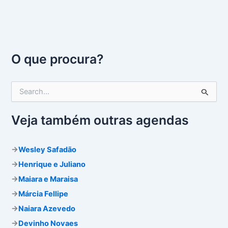
O que procura?
P
e
s
q
Veja também outras agendas
u
i
s
→
Wesley Safadão
a
→
Henrique e Juliano
r
p
→
Maiara e Maraisa
o
→
Márcia Fellipe
r
:
→
Naiara Azevedo
→
Devinho Novaes