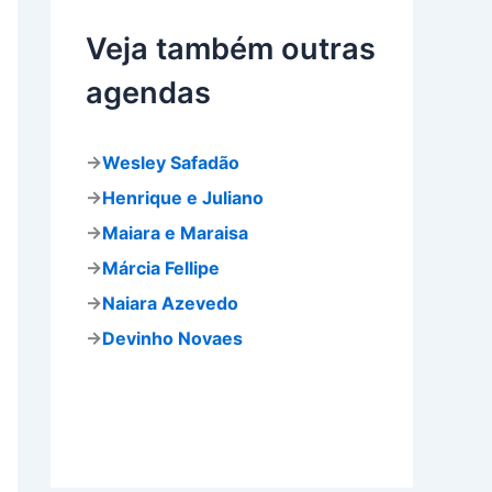
s
Veja também outras
a
r
agendas
p
o
r
:
→
Wesley Safadão
→
Henrique e Juliano
→
Maiara e Maraisa
→
Márcia Fellipe
→
Naiara Azevedo
→
Devinho Novaes