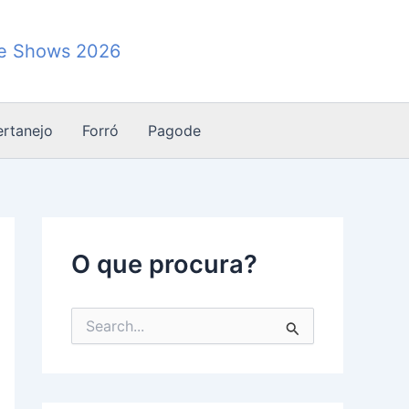
de Shows 2026
ertanejo
Forró
Pagode
O que procura?
P
e
s
q
u
i