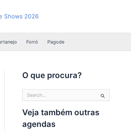
de Shows 2026
ertanejo
Forró
Pagode
O que procura?
P
e
s
q
Veja também outras
u
i
agendas
s