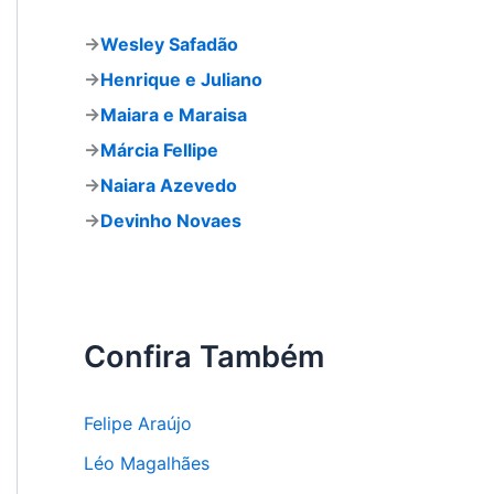
a
r
→
Wesley Safadão
p
o
→
Henrique e Juliano
r
→
Maiara e Maraisa
:
→
Márcia Fellipe
→
Naiara Azevedo
→
Devinho Novaes
Confira Também
Felipe Araújo
Léo Magalhães