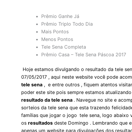
Prêmio Ganhe Já
Prêmio Triplo Todo Dia
Mais Pontos
Menos Pontos
Tele Sena Completa
Prêmio Casa – Tele Sena Páscoa 2017
Hoje estamos divulgando o resultado da tele sen
07/05/2017 , aqui neste website você pode ac
tele sena
, e entre outros , fiquem atentos visi
poder este site pois sempre estamos atualizand
resultado da tele sena
. Navegue no site e acom
sorteios da tele sena que esta trazendo felicidad
famílias que jogar o jogo
tele sena, logo abaixo
os
resultados
deste Domingo . Lembrando que este
apenas um website para divulgações dos resulta