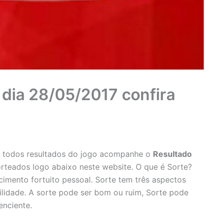
dia 28/05/2017 confira
e todos resultados do jogo acompanhe o
Resultado
teados logo abaixo neste website. O que é Sorte?
mento fortuito pessoal. Sorte tem três aspectos
ilidade. A sorte pode ser bom ou ruim, Sorte pode
enciente.