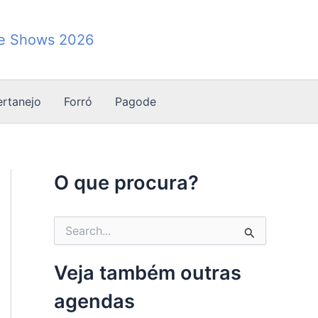
de Shows 2026
ertanejo
Forró
Pagode
O que procura?
P
e
s
q
Veja também outras
u
i
agendas
s