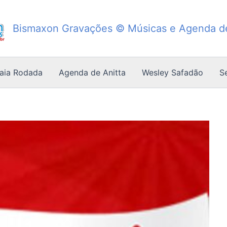
Bismaxon Gravações © Músicas e Agenda 
Saia Rodada
Agenda de Anitta
Wesley Safadão
S