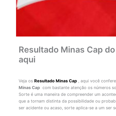
Resultado Minas Cap do 
aqui
Veja os
Resultado Minas Cap
, aqui você confer
Minas Cap
com bastante atenção os números sor
Sorte é uma maneira de compreender um aconteci
que a tornam distinta da possibilidade ou probab
ser acidente ou acaso, sorte aplica-se a um ser s