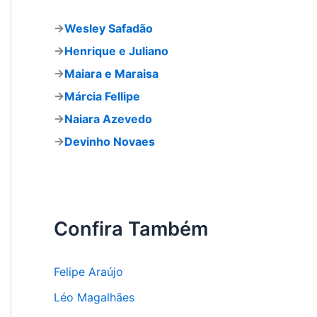
a
r
→
Wesley Safadão
p
o
→
Henrique e Juliano
r
→
Maiara e Maraisa
:
→
Márcia Fellipe
→
Naiara Azevedo
→
Devinho Novaes
Confira Também
Felipe Araújo
Léo Magalhães