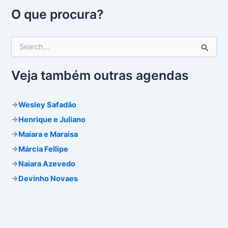
O que procura?
P
e
s
q
Veja também outras agendas
u
i
s
→
Wesley Safadão
a
→
Henrique e Juliano
r
p
→
Maiara e Maraisa
o
→
Márcia Fellipe
r
:
→
Naiara Azevedo
→
Devinho Novaes