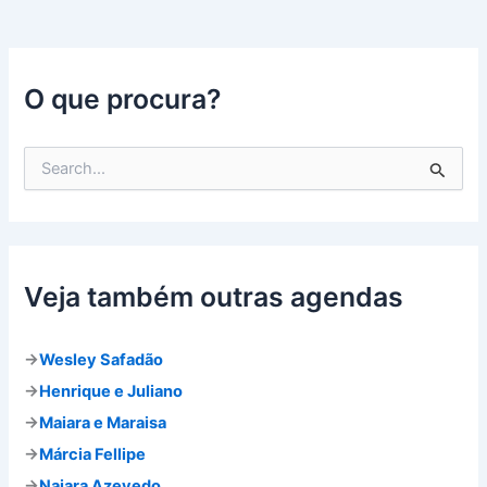
O que procura?
P
e
s
q
u
i
s
Veja também outras agendas
a
r
p
→
Wesley Safadão
o
→
Henrique e Juliano
r
:
→
Maiara e Maraisa
→
Márcia Fellipe
→
Naiara Azevedo