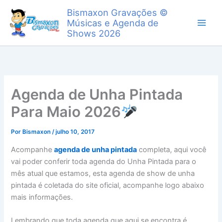
Ir
Bismaxon Gravações ©
para
Músicas e Agenda de
o
Shows 2026
conteúdo
Agenda de Unha Pintada
Para Maio 2026
Por
Bismaxon
/
julho 10, 2017
Acompanhe
agenda de unha pintada
completa, aqui você
vai poder conferir toda agenda do Unha Pintada para o
mês atual que estamos, esta agenda de show de unha
pintada é coletada do site oficial, acompanhe logo abaixo
mais informações.
Lembrando que toda agenda que aqui se encontra é