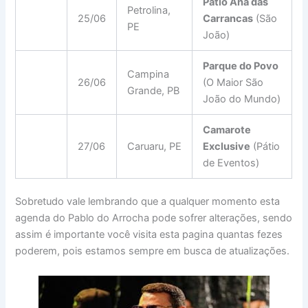
Pátio Ana das
Petrolina,
25/06
Carrancas
(São
PE
João)
Parque do Povo
Campina
26/06
(O Maior São
Grande, PB
João do Mundo)
Camarote
27/06
Caruaru, PE
Exclusive
(Pátio
de Eventos)
Sobretudo vale lembrando que a qualquer momento esta
agenda do Pablo do Arrocha pode sofrer alterações, sendo
assim é importante você visita esta pagina quantas fezes
poderem, pois estamos sempre em busca de atualizações.