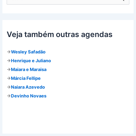
e
s
q
u
i
s
Veja também outras agendas
a
r
p
→
Wesley Safadão
o
→
Henrique e Juliano
r
:
→
Maiara e Maraisa
→
Márcia Fellipe
→
Naiara Azevedo
→
Devinho Novaes