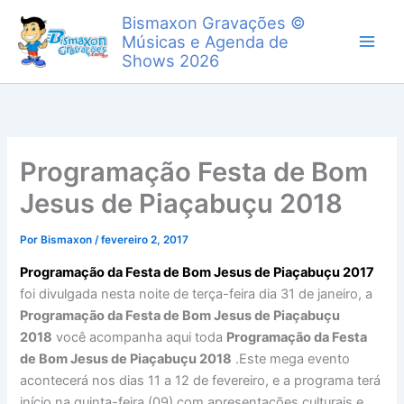
Ir
Bismaxon Gravações ©
para
Músicas e Agenda de
o
Shows 2026
conteúdo
Programação Festa de Bom
Jesus de Piaçabuçu 2018
Por
Bismaxon
/
fevereiro 2, 2017
Programação da Festa de Bom Jesus de Piaçabuçu 2017
foi divulgada nesta noite de terça-feira dia 31 de janeiro, a
Programação da Festa de Bom Jesus de Piaçabuçu
2018
você acompanha aqui toda
Programação da Festa
de Bom Jesus de Piaçabuçu 2018
.Este mega evento
acontecerá nos dias 11 a 12 de fevereiro, e a programa terá
início na quinta-feira (09) com apresentações culturais e