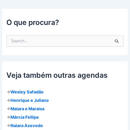
O que procura?
P
e
s
q
u
i
s
Veja também outras agendas
a
r
p
→
Wesley Safadão
o
→
Henrique e Juliano
r
:
→
Maiara e Maraisa
→
Márcia Fellipe
→
Naiara Azevedo